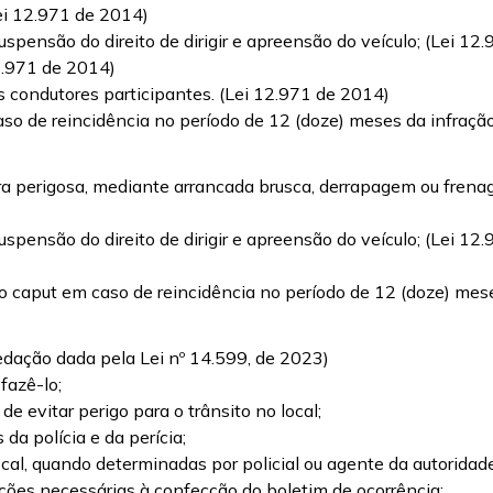
Lei 12.971 de 2014)
suspensão do direito de dirigir e apreensão do veículo; (Lei 
2.971 de 2014)
s condutores participantes. (Lei 12.971 de 2014)
so de reincidência no período de 12 (doze) meses da infração
bra perigosa, mediante arrancada brusca, derrapagem ou fren
suspensão do direito de dirigir e apreensão do veículo; (Lei 
o caput em caso de reincidência no período de 12 (doze) mese
edação dada pela Lei nº 14.599, de 2023)
fazê-lo;
de evitar perigo para o trânsito no local;
s da polícia e da perícia;
ocal, quando determinadas por policial ou agente da autoridade
mações necessárias à confecção do boletim de ocorrência: