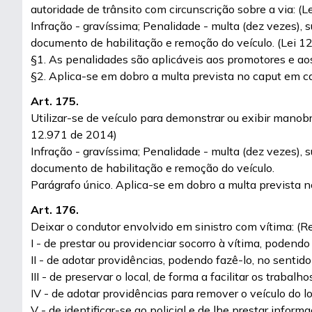
autoridade de trânsito com circunscrição sobre a via: (
Infração - gravíssima; Penalidade - multa (dez vezes), 
documento de habilitação e remoção do veículo. (Lei 1
§1. As penalidades são aplicáveis aos promotores e ao
§2. Aplica-se em dobro a multa prevista no caput em ca
Art. 175.
Utilizar-se de veículo para demonstrar ou exibir mano
12.971 de 2014)
Infração - gravíssima; Penalidade - multa (dez vezes), 
documento de habilitação e remoção do veículo.
Parágrafo único. Aplica-se em dobro a multa prevista n
Art. 176.
Deixar o condutor envolvido em sinistro com vítima: (R
I - de prestar ou providenciar socorro à vítima, podendo 
II - de adotar providências, podendo fazê-lo, no sentido 
III - de preservar o local, de forma a facilitar os trabalho
IV - de adotar providências para remover o veículo do l
V - de identificar-se ao policial e de lhe prestar infor