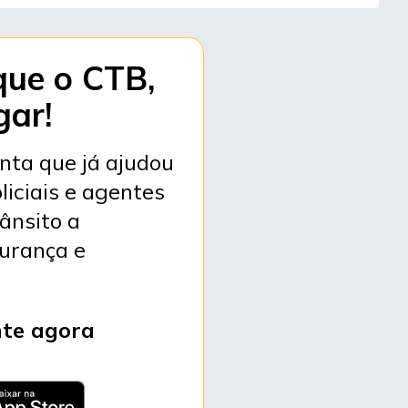
que o CTB,
gar!
nta que já ajudou
liciais e agentes
rânsito a
urança e
nte agora